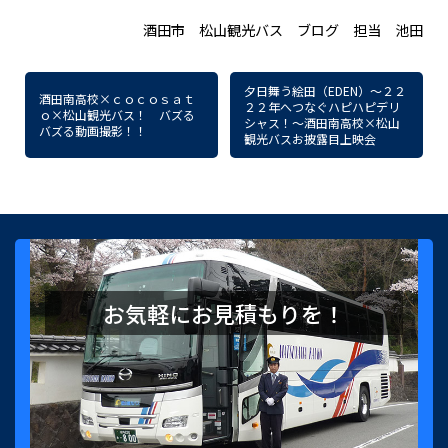
酒田市 松山観光バス ブログ 担当 池田
夕日舞う絵田（EDEN）～２２
酒田南高校×ｃｏｃｏｓａｔ
２２年へつなぐハピハピデリ
ｏ×松山観光バス！ バズる
シャス！～酒田南高校×松山
バズる動画撮影！！
観光バスお披露目上映会
お気軽にお見積もりを！