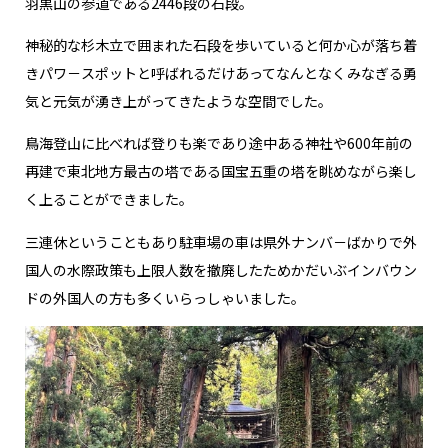
羽黒山の参道である2446段の石段。
神秘的な杉木立で囲まれた石段を歩いていると何か心が落ち着
きパワ－スポットと呼ばれるだけあってなんとなくみなぎる勇
気と元気が湧き上がってきたような空間でした。
鳥海登山に比べれば登りも楽であり途中ある神社や600年前の
再建で東北地方最古の塔である国宝五重の塔を眺めながら楽し
く上ることができました。
三連休ということもあり駐車場の車は県外ナンバ－ばかりで外
国人の水際政策も上限人数を撤廃したためかだいぶインバウン
ドの外国人の方も多くいらっしゃいました。