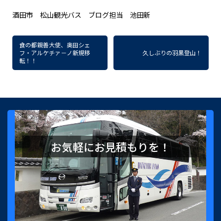
酒田市 松山観光バス ブログ担当 池田新
食の都親善大使、奥田シェ
フ・アルケチァ－ノ新規移
久しぶりの羽黒登山！
転！！
お気軽にお見積もりを！