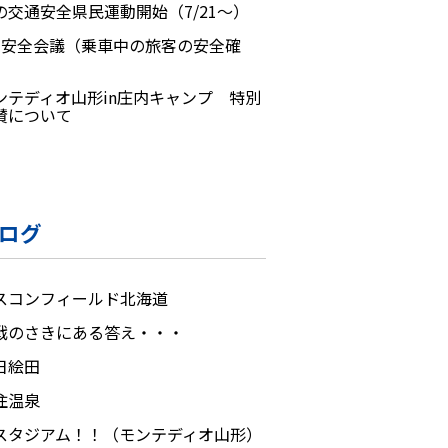
の交通安全県民運動開始（7/21～）
月安全会議（乗車中の旅客の安全確
）
ンテディオ山形in庄内キャンプ 特別
賛について
ログ
スコンフィールド北海道
戦のさきにある答え・・・
日絵田
住温泉
スタジアム！！（モンテディオ山形）