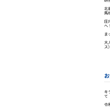
研
北
馬
庄
へ
ま
大
ス
お
キ
て
令