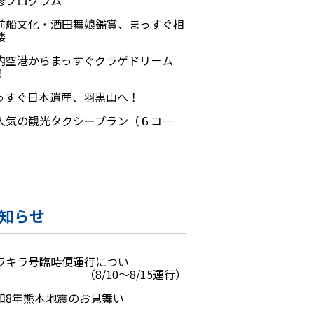
修プログラム
前船文化・酒田舞娘鑑賞、まっすぐ相
楼
内空港からまっすぐクラゲドリ－ム
！
っすぐ日本遺産、羽黒山へ！
人気の観光タクシープラン（６コ－
）
知らせ
ラキラ号臨時便運行につい
 （8/10～8/15運行）
和8年熊本地震のお見舞い