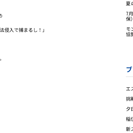
夏
7
め
保
モ
法侵入で捕まるし！」
協
。
ブ
エ
挑
夕
稲
新