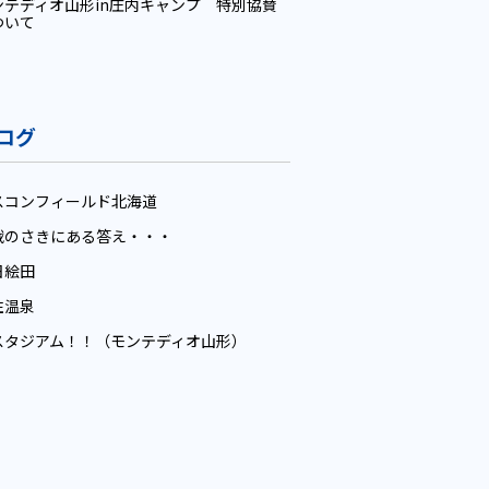
ンテディオ山形in庄内キャンプ 特別協賛
ついて
ログ
スコンフィールド北海道
戦のさきにある答え・・・
日絵田
住温泉
スタジアム！！（モンテディオ山形）