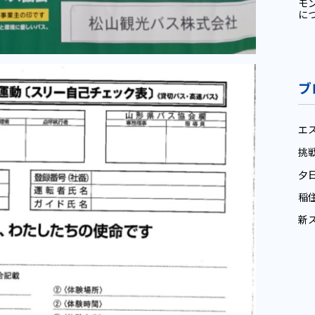
モ
に
ブ
エ
挑
夕
稲
新