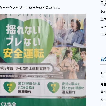
山
ロ
うバックアップしていきたいと思います。
北
庄
ま
大
お
キ
て
令
夏
7