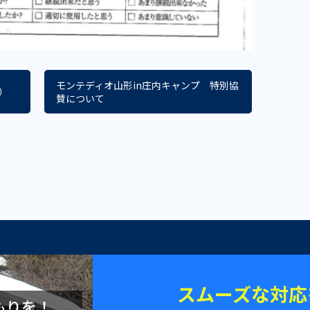
モンテディオ山形in庄内キャンプ 特別協
）
賛について
スムーズな対応
もりを！