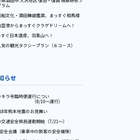
形県酒田市 大沢地区 復旧・復興 視察研修プ
グラム
前船文化・酒田舞娘鑑賞、まっすぐ相馬楼
内空港からまっすぐクラゲドリ－ムへ！
っすぐ日本遺産、羽黒山へ！
人気の観光タクシープラン（６コ－ス）
知らせ
ラキラ号臨時便運行につい
 （8/10～運行）
和8年熊本地震のお見舞い
の交通安全県民運動開始（7/21～）
月安全会議（乗車中の旅客の安全確保）